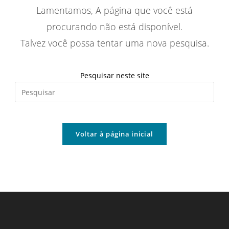
Lamentamos, A página que você está
procurando não está disponível.
Talvez você possa tentar uma nova pesquisa.
Pesquisar neste site
Pres
a
tecl
“Esc
Voltar à página inicial
par
fech
o
pain
de
pesq