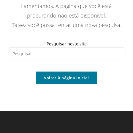
Lamentamos, A página que você está
procurando não está disponível.
Talvez você possa tentar uma nova pesquisa.
Pesquisar neste site
Pres
a
tecl
“Esc
Voltar à página inicial
par
fech
o
pain
de
pesq